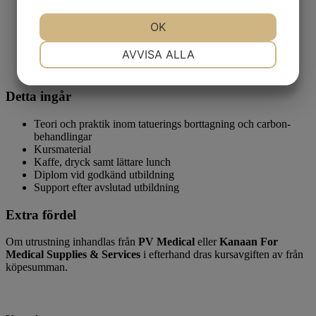
Ansiktsbehandling
Carbon-behandling
JA
NEJ
OK
JA
NEJ
Hud uppstramning
Por förminskning
NÖDVÄNDIG
INSTÄLLNINGAR
AVVISA ALLA
Pigmentering
Glow
JA
NEJ
JA
NEJ
Detta ingår
MARKNADSFÖRING
STATISTIK
Teori och praktik inom tatuerings borttagning och carbon-
behandlingar
Kursmaterial
Kaffe, dryck samt lättare lunch
Diplom vid godkänd utbildning
Support efter avslutad utbildning
Extra fördel
Om utrustning inhandlas från
PV Medical
eller
Kanaan For
Medical Supplies & Services
i efterhand dras kursavgiften av från
köpesumman.