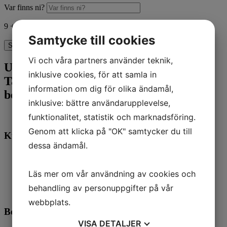
Var finns ni?
9 + 4
=
Samtycke till cookies
Skicka
Vi och våra partners använder teknik,
Utbildning i Tatueringsborttagning,
inklusive cookies, för att samla in
Tatuerade ögonbryn & Carbon-
information om dig för olika ändamål,
behandling
inklusive: bättre användarupplevelse,
funktionalitet, statistik och marknadsföring.
Genom att klicka på "OK" samtycker du till
Kursinformation
dessa ändamål.
Plats:
Falkenberg
Kliniken Vid Stranden
Pris:
11.000 kr + moms
Läs mer om vår användning av cookies och
Längd:
5 timmar
Utövare:
Ann-Charlotte Söron
behandling av personuppgifter på vår
När:
Efter övk.
webbplats.
Behandlingar som ingår
VISA
DETALJER