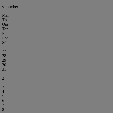
september
Mån
Tis
Ons
Tor
Fre
Lör
Sön
27
28
29
30
31
1
2
3
4
5
6
7
8