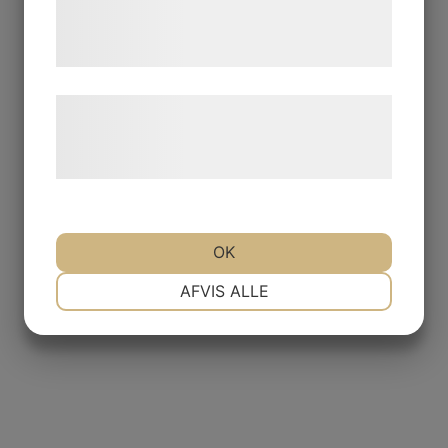
tjenester. Ved at klikke på 'OK' giver du
samtykke til disse formål.
Læs mere om vores brug af cookies og
behandling af persondata på vores
hjemmeside.
OK
NØDVENDIGE
PRÆFERENCER
AFVIS ALLE
MARKETING
STATISTIK