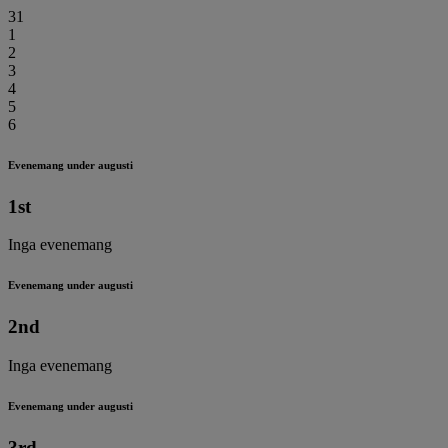
31
1
2
3
4
5
6
Evenemang under augusti
1st
Inga evenemang
Evenemang under augusti
2nd
Inga evenemang
Evenemang under augusti
3rd