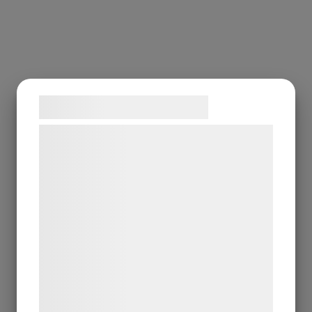
Samtykke til cookies
Vi og vores samarbejdspartnere bruger
teknologier, herunder cookies, til at
indsamle oplysninger om dig til forskellige
formål, herunder: Tilpasning af annoncering,
bedre brugeroplevelse, funktionalitet,
statistik og marketing. Disse oplysninger
kan blive delt med annoncerings- og
analysepartnere, som kan kombinere dem
med data, du tidligere har givet dem eller
de har indsamlet gennem din brug af deres