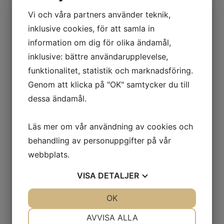
17
18
19
20
21
22
23
Vi och våra partners använder teknik,
inklusive cookies, för att samla in
24
25
26
27
28
29
30
information om dig för olika ändamål,
31
1
2
3
4
5
6
inklusive: bättre användarupplevelse,
funktionalitet, statistik och marknadsföring.
Genom att klicka på "OK" samtycker du till
EVENEMANG UNDER
AUGUSTI
dessa ändamål.
6th
Läs mer om vår användning av cookies och
behandling av personuppgifter på vår
webbplats.
Inga evenemang
VISA
DETALJER
JA
NEJ
OK
JA
NEJ
NÖDVÄNDIG
INSTÄLLNINGAR
AVVISA ALLA