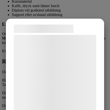
Kursmaterial
Kaffe, dryck samt lättare lunch
Diplom vid godkänd utbildning
Support efter avslutad utbildning
Extra fördel
Samtykke til cookies
Om utrustning inhandlas från
PV Medical
eller
Kanaan For
Vi og vores samarbejdspartnere bruger
Medical Supplies & Services
i efterhand dras kursavgiften av från
köpesumman.
teknologier, herunder cookies, til at
Kvantitet
indsamle oplysninger om dig til forskellige
formål, herunder: Tilpasning af annoncering,
Recensioner
bedre brugeroplevelse, funktionalitet,
Det finns inga recensioner än.
statistik og marketing. Disse oplysninger
kan blive delt med annoncerings- og
Bli först med att recensera ”Utbildning i Tatuerings borttagning,
Tatuerade ögonbryn, Carbon-behandling”
analysepartnere, som kan kombinere dem
Din e-postadress kommer inte publiceras.
Obligatoriska fält är
med data, du tidligere har givet dem eller
märkta
*
de har indsamlet gennem din brug af deres
Ditt betyg
tjenester. Ved at klikke på 'OK' giver du