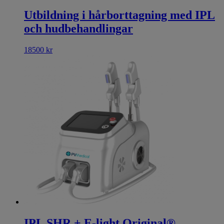
Utbildning i hårborttagning med IPL
och hudbehandlingar
18500
kr
IPL SHR + E-light Original® –