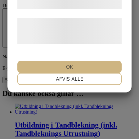
samtykke til disse formål.
Din recension
*
Læs mere om vores brug af cookies og
behandling af persondata på vores
hjemmeside.
Namn
*
OK
E-post
*
NØDVENDIGE
PRÆFERENCER
AFVIS ALLE
Du kanske också gillar …
MARKETING
STATISTIK
Utbildning i Tandblekning (inkl.
Tandbleknings Utrustning)