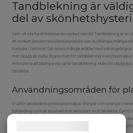
Tandblekning är väldig
del av skönhetshyster
Vem vill inte ha ett bländande vackert leende! Tandblekning är en s
ett vackert leende med bländvita tänder kan du tillämpa många olika
metoder i hemmet. Det skrivs många artiklar med varningsfingrar 
mer skada än nytta. Branschen för tandblekning med plasmaljus
metoderna att tillämpa vid val av tandblekning. Hälsoliv utsåg lju
tänderna.
Användningsområden för pl
Vi utför tandblekning med plasmaljus. Ilningar och isningar i tä
behandling som är avsevärt mer skonsam mot tänderna. Därför ha
närmaste 48 timmarna efter tandblekningen är det bra att undvika följa
Samtykke til cookies
ketchup, rödbetor, blåbär, kinesisk/japansk soya, äpplen, citrus