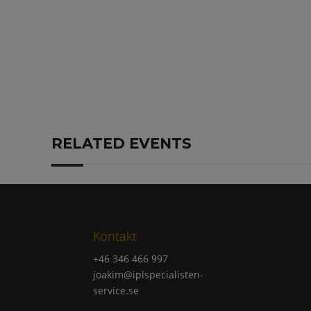
RELATED EVENTS
Kontakt
+46 346 466 997
joakim@iplspecialisten-
service.se