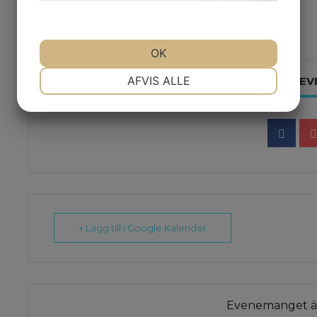
Support alla dagar 10.00-18.00
OK
NØDVENDIGE
PRÆFERENCER
AFVIS ALLE
DELA DET HÄR E
MARKETING
STATISTIK
+ Lägg till i Google Kalender
Evenemanget är