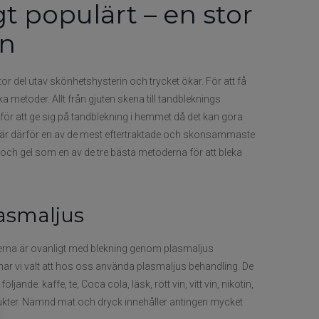
t populärt – en stor
in
tor del utav skönhetshysterin och trycket ökar. För att få
 metoder. Allt från gjuten skena till tandbleknings
för att ge sig på tandblekning i hemmet då det kan göra
 är därför en av de mest eftertraktade och skonsammaste
s och gel som en av de tre bästa metoderna för att bleka
asmaljus
nderna är ovanligt med blekning genom plasmaljus
r vi valt att hos oss använda plasmaljus behandling. De
nde: kaffe, te, Coca cola, läsk, rött vin, vitt vin, nikotin,
frukter. Nämnd mat och dryck innehåller antingen mycket