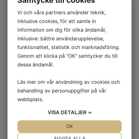
Samtycke till cookies
Pen
9880
kr
Vi och våra partners använder teknik,
inklusive cookies, för att samla in
information om dig för olika ändamål,
inklusive: bättre användarupplevelse,
funktionalitet, statistik och marknadsföring.
Genom att klicka på "OK" samtycker du till
dessa ändamål.
Att välja Doctor Pen’s microneedling
maskiner innebär flera fördelar som kan
lyfta din skönhetsverksamhet. Här är
Läs mer om vår användning av cookies och
några av de mest övertygande skälen:
behandling av personuppgifter på vår
webbplats.
Effektivitet
VISA
DETALJER
Doctor Pen’s ultrafina nålar skapar
mikrokanaler i huden, vilket stimulerar
JA
NEJ
OK
JA
NEJ
kollagenproduktionen och främjar
NÖDVÄNDIG
INSTÄLLNINGAR
hudens naturliga regenerering. Detta
AVVISA ALLA