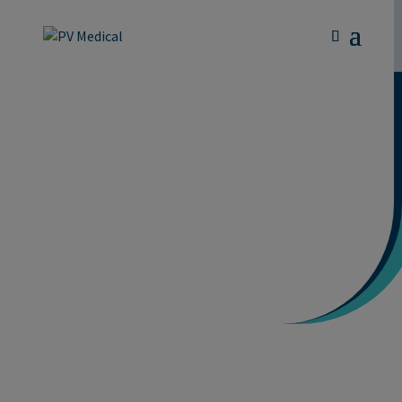
MICRONEEDLING
PEN OCH
MYCKET MER
Dr pen Original®
Microneedling
produkter