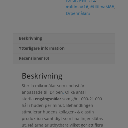
för dr. Pen N12
,
#ultimaA1#
,
#UltimaM8#
,
Drpennålar#
Beskrivning
Ytterligare information
Recensioner (0)
Beskrivning
Sterila mikronålar som endast är
anpassade till Dr pen
.
Olika antal
sterila
engångsnålar
som gör 1000-21.000
hål i huden per minut. Behandlingen
stimulerar hudens kollagen- & elastin
produktion samtidigt som fina linjer slätas
ut. Nålarna är utbytbara vilket gör att flera