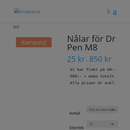
Hem
/
Webbutik
/
Microneedling
/ Nålar för Dr Pen
M8
Nålar för Dr
Kampanj!
Pen M8
25
kr
850
kr
–
Vi har frakt på 68:- vid k
500:- + moms totalt.
Alla priser är exkl. moms
Antal
Storlek