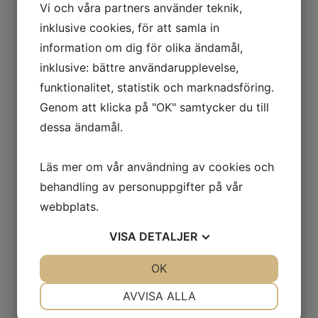
Antal
Vi och våra partners använder teknik,
17:-/st
inklusive cookies, för att samla in
information om dig för olika ändamål,
11, 16, 24, 36, 42,
Storlek
inklusive: bättre användarupplevelse,
Nano-Round
funktionalitet, statistik och marknadsföring.
Genom att klicka på "OK" samtycker du till
dessa ändamål.
Recensioner
Läs mer om vår användning av cookies och
behandling av personuppgifter på vår
Det finns inga recensioner än.
webbplats.
Bli först med att recensera ”Nålar för Dr
Pen M8”
VISA
DETALJER
Din e-postadress kommer inte publiceras.
Obligatoriska fält är märkta
*
JA
NEJ
OK
JA
NEJ
NÖDVÄNDIG
INSTÄLLNINGAR
AVVISA ALLA
Ditt betyg
Din recension
*