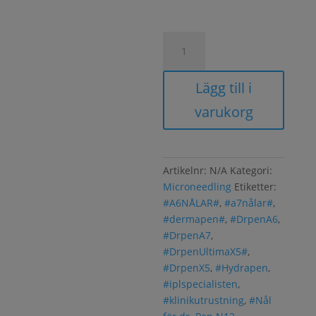
Nålar
för
Dr
Lägg till i
Pen
M8
varukorg
mängd
Artikelnr:
N/A
Kategori:
Microneedling
Etiketter:
#A6NÅLAR#
,
#a7nålar#
,
#dermapen#
,
#DrpenA6
,
#DrpenA7
,
#DrpenUltimaX5#
,
#DrpenX5
,
#Hydrapen
,
#iplspecialisten
,
#klinikutrustning
,
#Nål