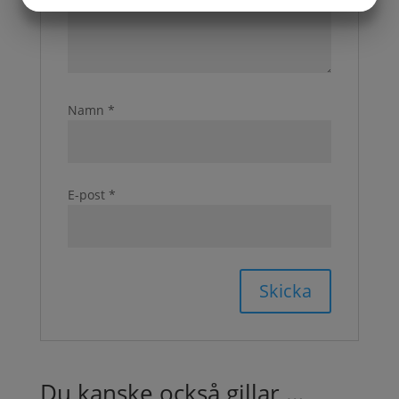
JA
NEJ
JA
NEJ
MARKNADSFÖRING
STATISTIK
Namn
*
E-post
*
Du kanske också gillar …