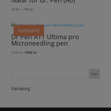
23
kr
–
750
kr
Kampanj!
Dr Pen A11 Ultima pro
Microneedling pen
Det
Det
2840
kr
1690
kr
ursprungliga
nuvarande
priset
priset
var:
är:
2840 kr.
1690 kr.
Varukorg