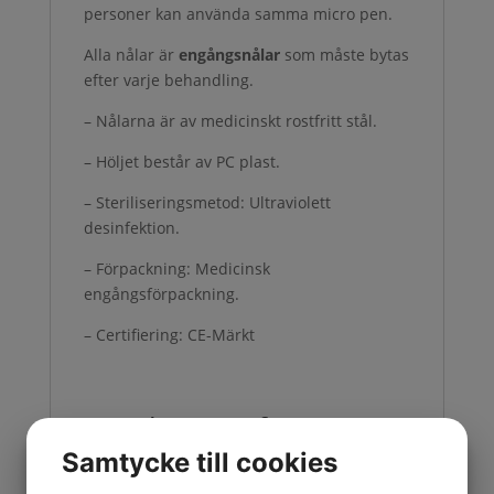
personer kan använda samma micro pen.
Alla nålar
är
engångsnålar
som måste bytas
efter varje behandling.
– Nålarna är av medicinskt rostfritt stål.
– Höljet består av PC plast.
– Steriliseringsmetod: Ultraviolett
desinfektion.
– Förpackning: Medicinsk
engångsförpackning.
– Certifiering: CE-Märkt
Ytterligare information
Samtycke till cookies
1 st 25:-/st, 50 st