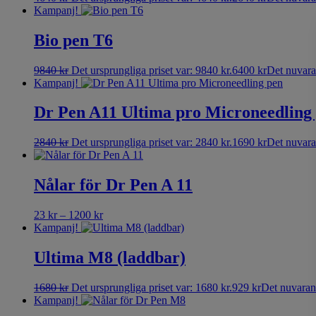
Kampanj!
Bio pen T6
9840
kr
Det ursprungliga priset var: 9840 kr.
6400
kr
Det nuvaran
Kampanj!
Dr Pen A11 Ultima pro Microneedling
2840
kr
Det ursprungliga priset var: 2840 kr.
1690
kr
Det nuvaran
Nålar för Dr Pen A 11
23
kr
–
1200
kr
Kampanj!
Ultima M8 (laddbar)
1680
kr
Det ursprungliga priset var: 1680 kr.
929
kr
Det nuvarand
Kampanj!