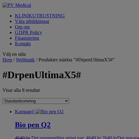
KLINIKUTRUSTNING
Våra utbildningar
Om oss
GDPR Policy
Finansiering
Kontakt
Välj en sida
Hem
/
Webbutik
/ Produkter märkta ”#DrpenUltimaX5#”
#DrpenUltimaX5#
Visar alla 8 resultat
Kampanj!
Bio pen Q2
4640
kr
Det ursprungliga priset var: 4640 kr.
2640
kr
Det nuvaran