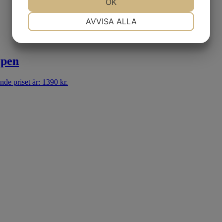
JA
NEJ
OK
JA
NEJ
NÖDVÄNDIG
INSTÄLLNINGAR
AVVISA ALLA
JA
NEJ
JA
NEJ
MARKNADSFÖRING
STATISTIK
 pen
de priset är: 1390 kr.