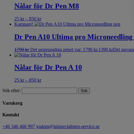
Nålar för Dr Pen M8
25
kr
–
850
kr
Kampanj!
Dr Pen A10 Ultima pro Microneedling
1790
kr
Det ursprungliga priset var: 1790 kr.
1390
kr
Det nuvaran
Nålar för Dr Pen A 10
25
kr
–
850
kr
Sök efter:
Varukorg
Kontakt
+46 346 466 997
joakim@iplspecialisten-service.se