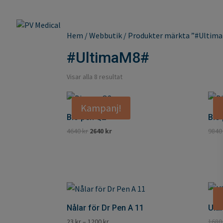
Hem
/
Webbutik
/ Produkter märkta ”#Ultim
#UltimaM8#
Visar alla 8 resultat
Kampanj!
Bio pen Q2
Bio
Det
Det
4640
kr
2640
kr
984
ursprungliga
nuvarande
priset
priset
var:
är:
4640 kr.
2640 kr.
Nålar för Dr Pen A 11
Ult
23
kr
–
1200
kr
168